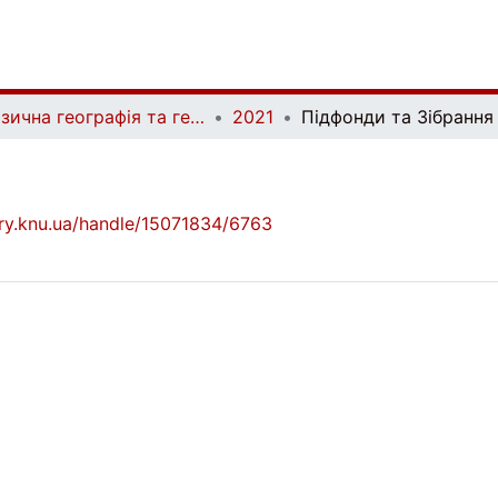
Фізична географія та геоморфологія | Physical Geography and Geomorphology
2021
Підфонди та Зібрання
brary.knu.ua/handle/15071834/6763