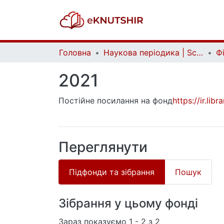
Головна
Наукова періодика | Scientific periodicals
2021
Постійне посилання на фонд
https://ir.li
Переглянути
Підфонди та зібрання
Пошук
Зібрання у цьому фонді
Зараз показуємо
1 - 2 з 2