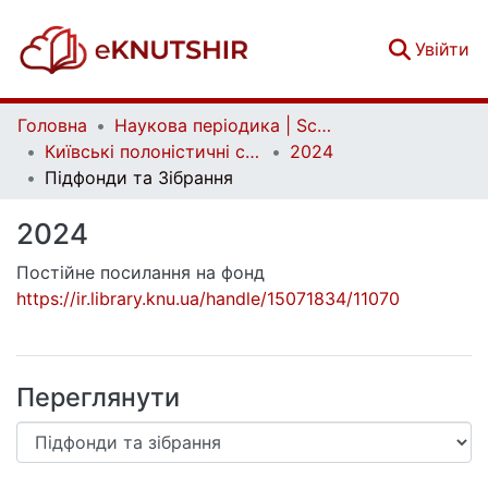
(c
Увійти
Головна
Наукова періодика | Scientific periodicals
Київські полоністичні студії | Polish Studies of Kyiv
2024
Підфонди та Зібрання
2024
Постійне посилання на фонд
https://ir.library.knu.ua/handle/15071834/11070
Переглянути