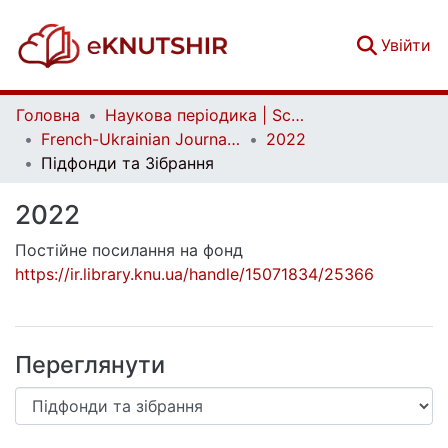
(c
Увійти
Головна
Наукова періодика | Scientific periodicals
French-Ukrainian Journal of Chemistry
2022
Підфонди та Зібрання
2022
Постійне посилання на фонд
https://ir.library.knu.ua/handle/15071834/25366
Переглянути