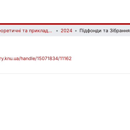
Теоретичні та прикладні питання економіки | Theoretical and Applied Issues of Economics
2024
Підфонди та Зібрання
brary.knu.ua/handle/15071834/11162