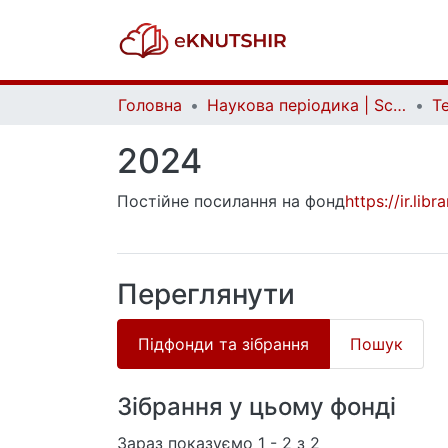
Головна
Наукова періодика | Scientific periodicals
2024
Постійне посилання на фонд
https://ir.li
Переглянути
Підфонди та зібрання
Пошук
Зібрання у цьому фонді
Зараз показуємо
1 - 2 з 2