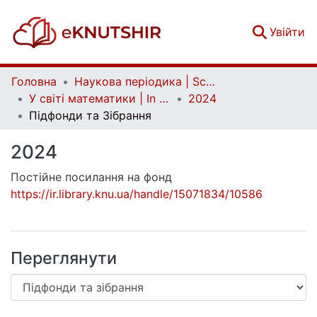
(c
Увійти
Головна
Наукова періодика | Scientific periodicals
У світі математики | In the world of mathematics
2024
Підфонди та Зібрання
2024
Постійне посилання на фонд
https://ir.library.knu.ua/handle/15071834/10586
Переглянути