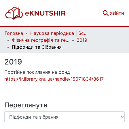
(c
Увійти
Головна
Наукова періодика | Scientific periodicals
Фізична географія та геоморфологія | Physical Geography and Geomorphology
2019
Підфонди та Зібрання
2019
Постійне посилання на фонд
https://ir.library.knu.ua/handle/15071834/8617
Переглянути