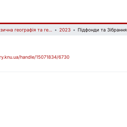
Фізична географія та геоморфологія | Physical Geography and Geomorphology
2023
Підфонди та Зібрання
brary.knu.ua/handle/15071834/6730