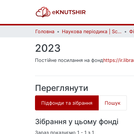
Головна
Наукова періодика | Scientific periodicals
2023
Постійне посилання на фонд
https://ir.li
Переглянути
Підфонди та зібрання
Пошук
Зібрання у цьому фонді
Зараз показуємо
1 - 1 з 1