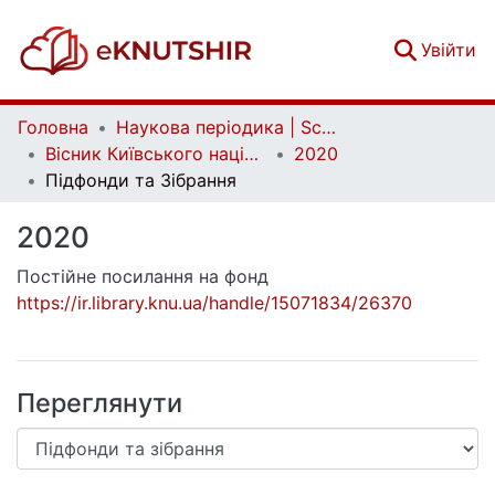
(c
Увійти
Головна
Наукова періодика | Scientific periodicals
Вісник Київського національного університету імені Тараса Шевченка. Історія | Bulletin of Taras Shevchenko National University of Kyiv. History
2020
Підфонди та Зібрання
2020
Постійне посилання на фонд
https://ir.library.knu.ua/handle/15071834/26370
Переглянути