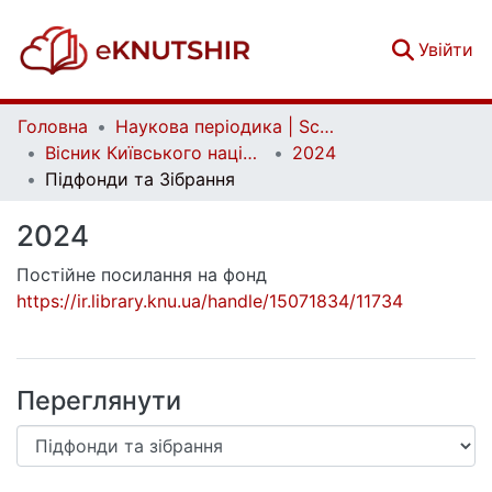
(c
Увійти
Головна
Наукова періодика | Scientific periodicals
Вісник Київського національного університету імені Тараса Шевченка. Економіка | Bulletin of Taras Shevchenko National University of Kyiv. Economics
2024
Підфонди та Зібрання
2024
Постійне посилання на фонд
https://ir.library.knu.ua/handle/15071834/11734
Переглянути