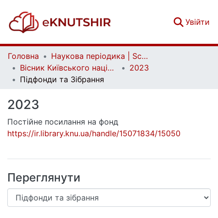
(c
Увійти
Головна
Наукова періодика | Scientific periodicals
Вісник Київського національного університету імені Тараса Шевченка. Військово-спеціальні науки | Bulletin of Taras Shevchenko National University of Kyiv. Military-special sciences
2023
Підфонди та Зібрання
2023
Постійне посилання на фонд
https://ir.library.knu.ua/handle/15071834/15050
Переглянути