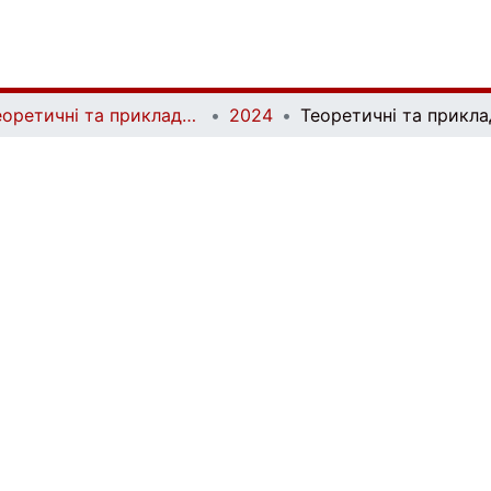
Теоретичні та прикладні питання економіки | Theoretical and Applied Issues of Economics
2024