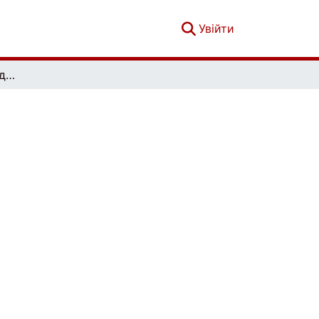
(current)
Увійти
Теоретичні та прикладні питання економіки. Випуск 2 (49)