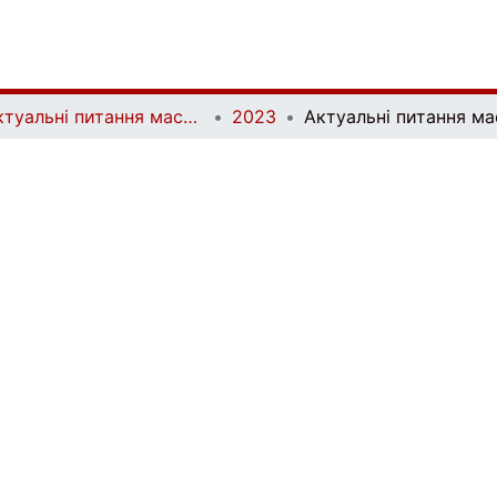
Актуальні питання масової комунікації | Current Issues of Mass Communication
2023