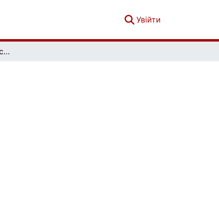
(current)
Увійти
Актуальні питання масової комунікації. Випуск 34