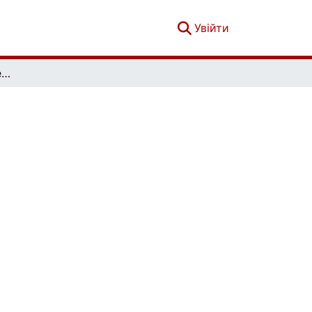
(current)
Увійти
Софія. Гуманітарно-релігієзнавчий вісник. № 1 (13)