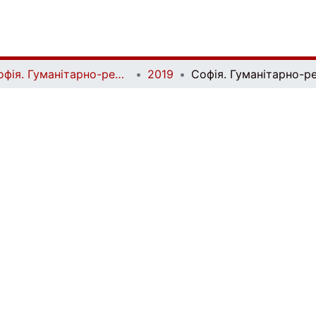
Софія. Гуманітарно-релігієзнавчий вісник | Sophia. Human and Religious Studies Bulletin
2019