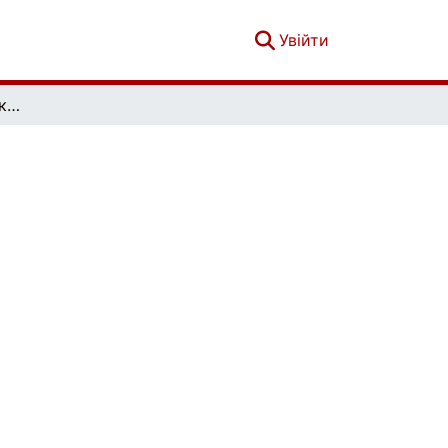
(current)
Увійти
Актуальні проблеми української лінгвістики: теорія і практика. Вип. 31