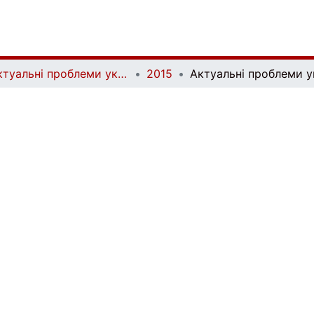
Актуальні проблеми української лінгвістики: теорія і практика | Current issues of Ukrainian linguistics: theory and practice
2015