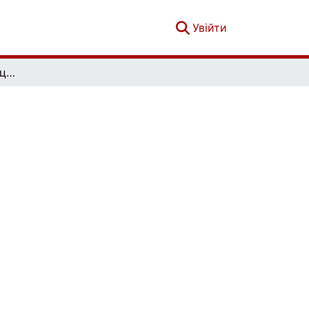
(current)
Увійти
Збірник наукових праць Військового інституту Київського національного університету імені Тараса Шевченка. Вип. 86