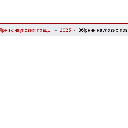
Збірник наукових праць Військового інституту Київського національного університету імені Тараса Шевченка | Collection of Scientific Studies of the Military Institute of Taras Shevchenko National University of Kyiv
2025