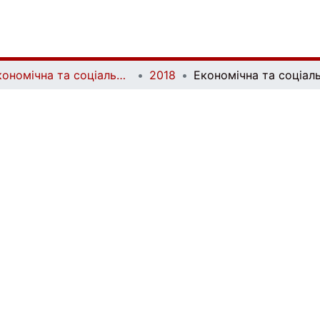
Економічна та соціальна географія | Ekonomichna ta Sotsialna Geografiya
2018