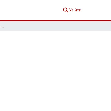
(current)
Увійти
Економічна та соціальна географія. Випуск 79