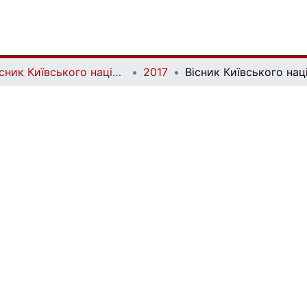
Вісник Київського національного університету імені Тараса Шевченка. Економіка | Bulletin of Taras Shevchenko National University of Kyiv. Economics
2017