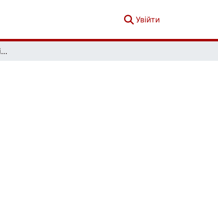
(current)
Увійти
Вісник Київського національного університету імені Тараса Шевченка. Економіка. Випуск 4 (193)