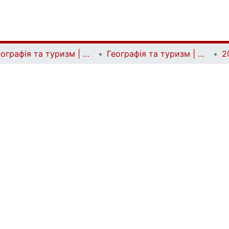
Географія та туризм | Geography and tourism
Географія та туризм | Geography and tourism
2