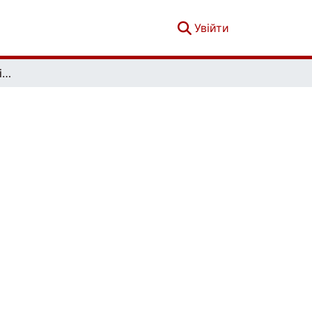
(current)
Увійти
Вісник Київського національного університету імені Тараса Шевченка. Економіка. Випуск 1 (178)