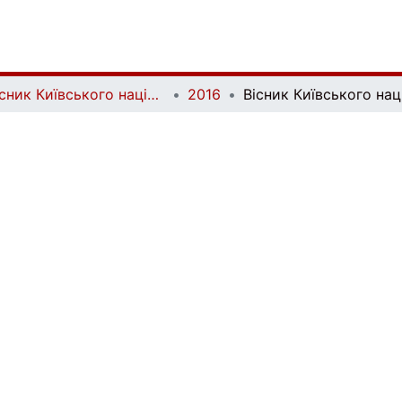
Вісник Київського національного університету імені Тараса Шевченка. Економіка | Bulletin of Taras Shevchenko National University of Kyiv. Economics
2016