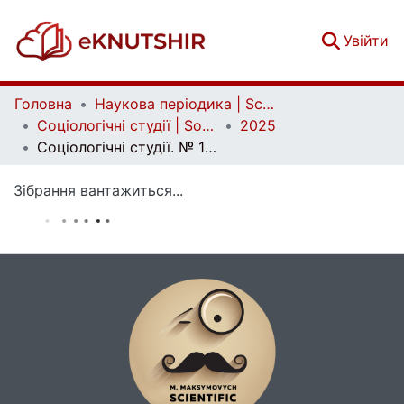
(c
Увійти
Головна
Наукова періодика | Scientific periodicals
Соціологічні студії | Sociological Studios
2025
Cоціологічні студії. № 1 (26)
Зібрання вантажиться...